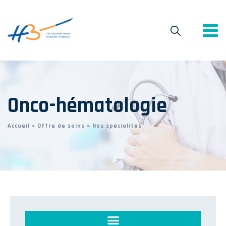
Onco-hématologie
Accueil
»
Offre de soins
»
Nos spécialités