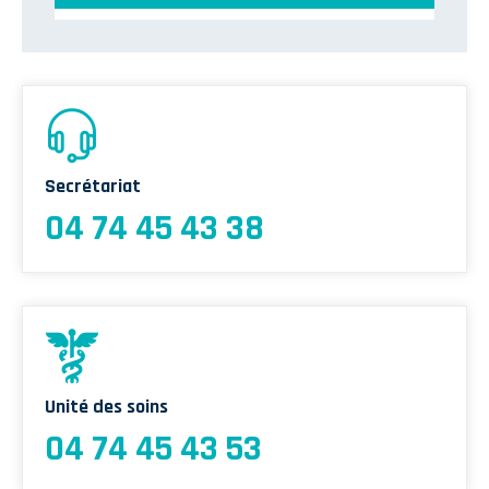
Unité Territoriale d’Éducation du Patient de l’Ain (UTEP 01)
Secrétariat
04 74 45 43 38
Unité des soins
04 74 45 43 53