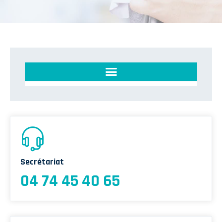
Unité Territoriale d’Éducation du Patient de l’Ain (UTEP 01)
Secrétariat
04 74 45 40 65