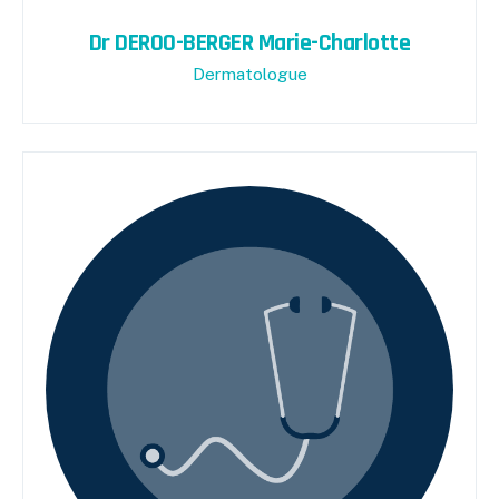
Dr DEROO-BERGER Marie-Charlotte
Dermatologue