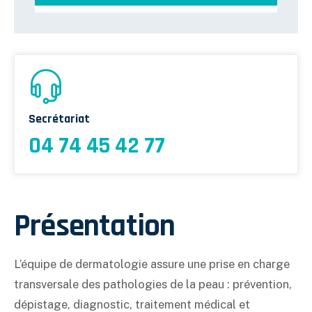
Unité Territoriale d’Éducation du Patient de l’Ain (UTEP 01)
Secrétariat
04 74 45 42 77
Présentation
L’équipe de dermatologie assure une prise en charge
transversale des pathologies de la peau : prévention,
dépistage, diagnostic, traitement médical et