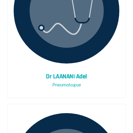
Dr LAANANI Adel
Pneumologue