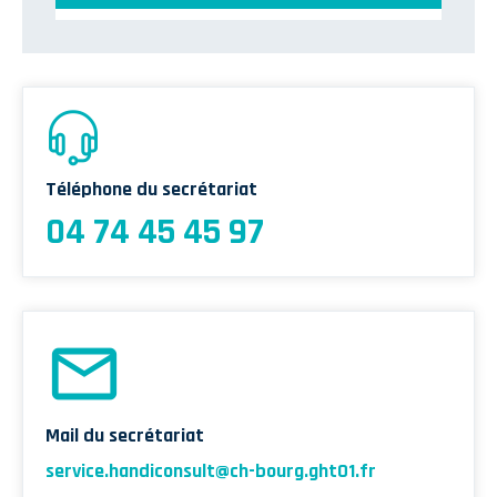
Unité Territoriale d’Éducation du Patient de l’Ain (UTEP 01)
Téléphone du secrétariat
04 74 45 45 97
Mail du secrétariat
service.handiconsult@ch-bourg.ght01.fr