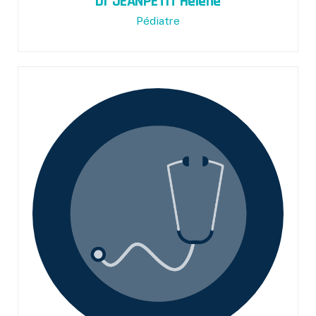
Dr JEANPETIT Hélène
Pédiatre