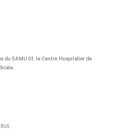
ns du SAMU 01, le Centre Hospitalier de
icale.
ESU).