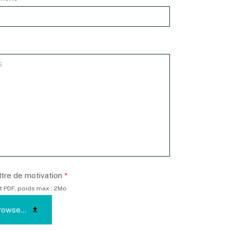
ttre de motivation
*
 PDF, poids max : 2Mo
rowse...