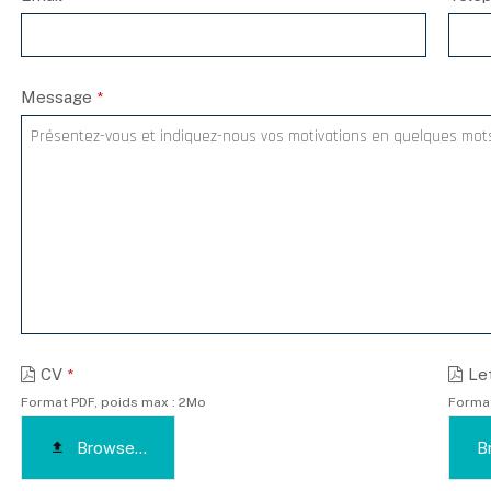
Message
*
CV
Le
*
Format PDF, poids max : 2Mo
Format
Browse...
B