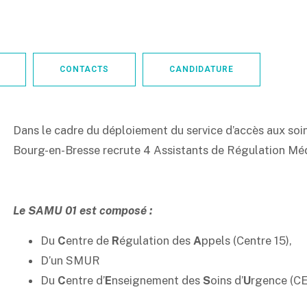
CONTACTS
CANDIDATURE
Dans le cadre du déploiement du service d’accès aux soi
Bourg-en-Bresse recrute 4 Assistants de Régulation Méd
Le SAMU 01
est composé :
Du
C
entre de
R
égulation des
A
ppels (Centre 15),
D’un SMUR
Du
C
entre d’
E
nseignement des
S
oins d’
U
rgence (C