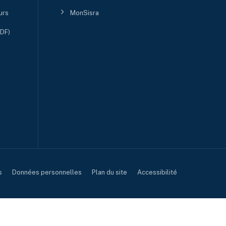
urs
MonSisra
PDF)
s
Données personnelles
Plan du site
Accessibilité