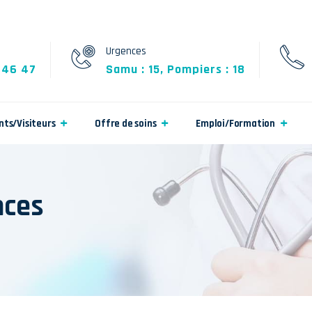
Urgences
 46 47
Samu : 15, Pompiers : 18
nts/Visiteurs
Offre de soins
Emploi/Formation
nces