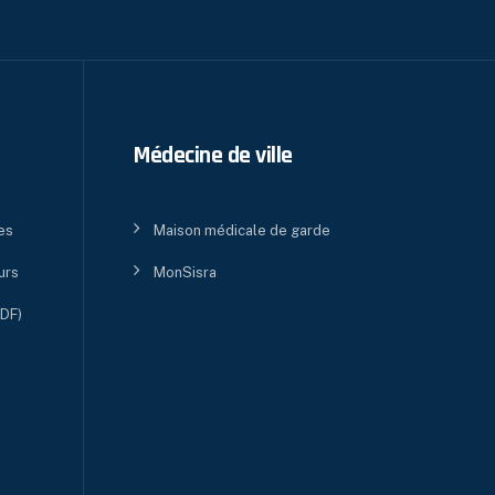
Médecine de ville
es
Maison médicale de garde
urs
MonSisra
PDF)