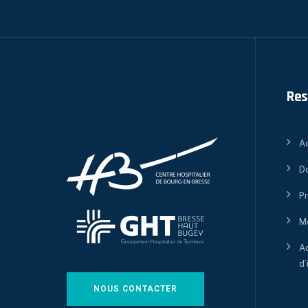
Res
Ac
D
P
M
Ac
d’
NOUS CONTACTER