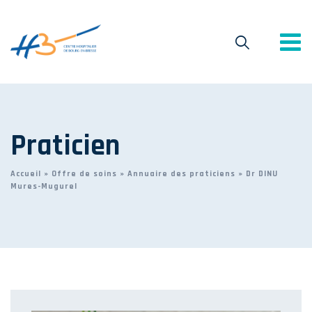
Praticien
Accueil
»
Offre de soins
»
Annuaire des praticiens
»
Dr DINU
Mures-Mugurel