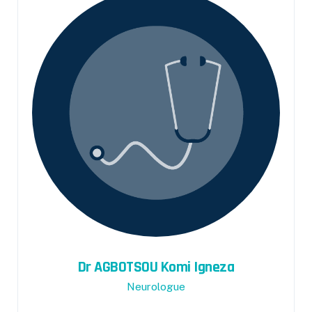
Dr AGBOTSOU Komi Igneza
Neurologue